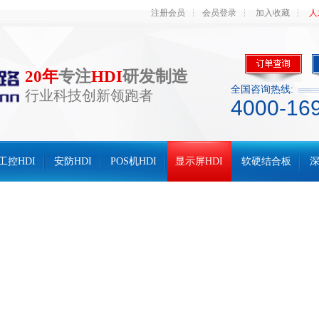
注册会员
会员登录
加入收藏
人
20年
专注
HDI
研发制造
全国咨询热线:
行业科技创新领跑者
4000-16
工控HDI
安防HDI
POS机HDI
显示屏HDI
软硬结合板