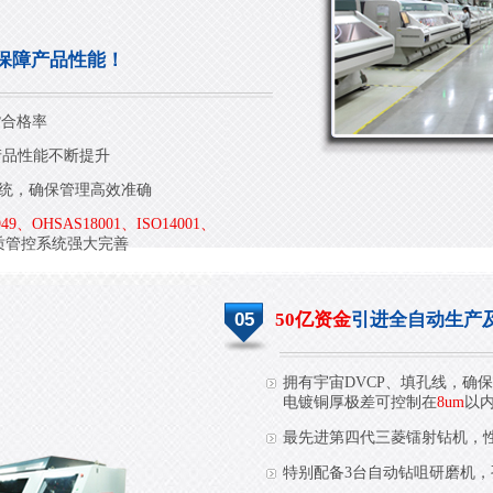
保障产品性能！
货合格率
产品性能不断提升
系统，确保管理高效准确
949、OHSAS18001、ISO14001、
品质管控系统强大完善
05
50亿资金
引进全自动生产
拥有宇宙DVCP、填孔线，确保
电镀铜厚极差可控制在
8um
以
最先进第四代三菱镭射钻机，
特别配备3台自动钻咀研磨机，孔