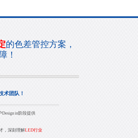
定
的色差管控方案，
障！
技术团队！
sign in阶段提供
才，深刻理解
LED行业