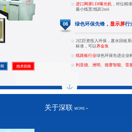
进口网屏LDI曝光机
，对位精
最小线宽/线距2mil
06
绿色环保先锋，
显示屏
行
2亿巨资投入环保，废水回收系统处
标准，可以
养金鱼
线路板行业
绿色环保先进企业
利亚德、洲明、德赛智能、雷
关于深联