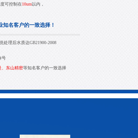
准度可控制在
10um
以内，
业知名客户的一致选择！
汽车摄像头线路板厂讲最多可达15个！车载摄
理后水质达GB21900-2008
汽车摄像头线路板厂讲最多可达15个！车载摄
像头都装在哪？
像头都装在哪？
称号
查看详情 >>
曼、东山精密
等知名客户的一致选择
汽车雷达线路板厂讲汽车雷达能“看到”多远？
汽车雷达线路板厂讲汽车雷达能“看到”多远？
查看详情 >>
带你了解信号在指纹识别软硬结合板上的传输
带你了解信号在指纹识别软硬结合板上的传输
速度是多少？