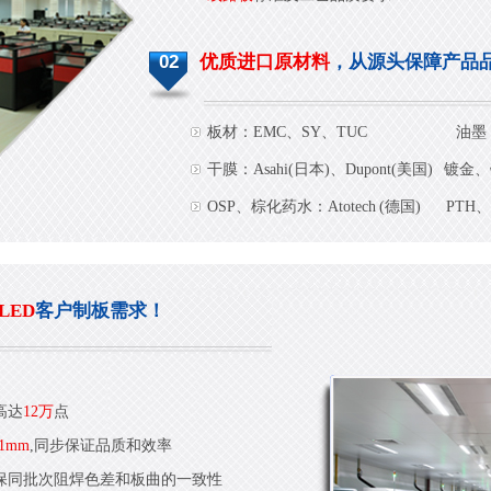
02
优质进口原材料
，从源头保障产品
板材：EMC、SY、TUC
油墨：
干膜：Asahi(日本)、Dupont(美国)
镀金、镀
OSP、棕化药水：Atotech (德国)
PTH、
LED
客户制板需求！
高达
12万
点
.1mm
,同步保证品质和效率
保同批次阻焊色差和板曲的一致性