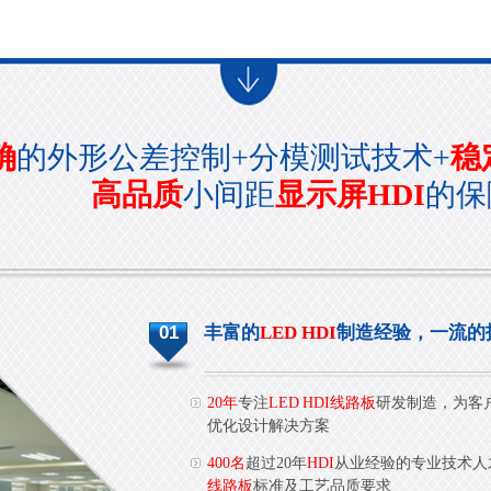
确
的外形公差控制+分模测试技术+
稳
高品质
小间距
显示屏HDI
的保
01
丰富的
LED HDI
制造经验，一流的
20年
专注
LED HDI线路板
研发制造，为客户De
优化设计解决方案
400名
超过20年
HDI
从业经验的专业技术人
线路板
标准及工艺品质要求