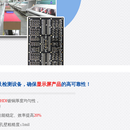
及检测设备，确保
显示屏产品
的高可靠性！
HDI
镀铜厚度均匀性，
内
性能稳定、效率提高
20%
壁粗糙度≤1mil