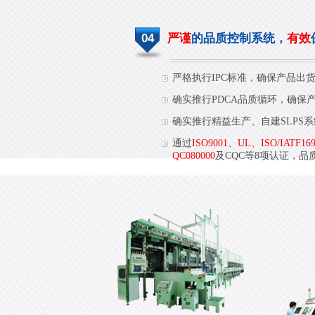
04
严谨
的品质控制系统，
有效
严格执行IPC标准，确保产品出
确实推行PDCA品质循环，确保
确实推行精益生产、自建SLPS
通过
ISO9001、UL、ISO/IATF16
QC080000
及CQC等8项认证，