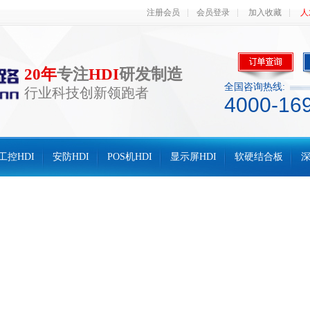
注册会员
会员登录
加入收藏
人
20年
专注
HDI
研发制造
全国咨询热线:
行业科技创新领跑者
4000-16
工控HDI
安防HDI
POS机HDI
显示屏HDI
软硬结合板