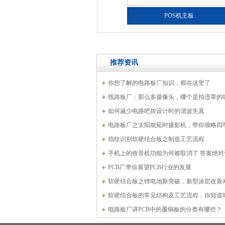
工业电脑PCB
POS机主板
推荐资讯
你想了解的电路板厂知识，都在这里了
线路板厂：那么多摄像头，哪个是拍违章的
如何减少电路吧按设计时的谐波失真
电路板厂之太阳能延时摄影机，带你领略四
指纹识别软硬结合板之制造工艺流程
手机上的收音机功能为何被取消了 答案绝对让
厂的你很意外！
PCB厂带你展望PCB行业的发展
软硬结合板之锂电池新突破，新型涂层改善
软硬结合板的常见结构及工艺流程，你知道
电路板厂讲PCB中的覆铜板的分类有哪些？