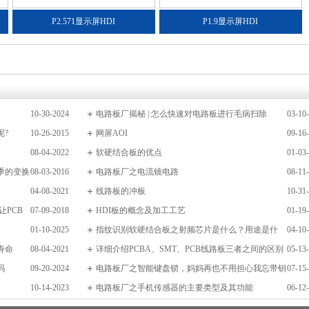
P2.571显示屏HDI
P1.9显示屏HDI
10-30-2024
电路板厂揭秘 | 怎么快速对电路板进行毛病扫除
03-10
呢?
10-26-2015
网屏AOI
09-16
08-04-2022
软硬结合板的优点
01-03
季的变换
08-03-2016
电路板厂之电流镜电路
08-11
04-08-2021
线路板的冲板
10-31
PCB
07-09-2018
HDI板的概念及加工工艺
01-19
01-10-2025
指纹识别软硬结合板之射频芯片是什么？用途是什
04-10
寿命
08-04-2021
么？
详细介绍PCBA、SMT、PCB线路板三者之间的区别
05-13
吗
09-20-2024
电路板厂之智能键盘锁，妈妈再也不用担心我忘带钥
07-15
10-14-2023
匙了~
电路板厂之手机传感器的主要类型及其功能
06-12